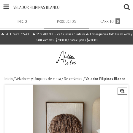
VELADOR FILIPINAS BLANCO
INICIO
PRODUCTOS
CARRITO
0
🔥 SALE hasta 70% OFF 🔥 15 y 20% OFF - 3 y 6 cuotas sin interés 🔥 Envíos gratis a todo Buenos Aires y
CABA compras +$300.000, a todo el país +$400.000
Inicio
/
Veladores y lámparas de mesa
/
De cerámica
/
Velador Filipinas Blanco