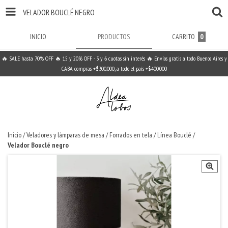
VELADOR BOUCLÉ NEGRO
INICIO
PRODUCTOS
CARRITO
0
🔥 SALE hasta 70% OFF 🔥 15 y 20% OFF - 3 y 6 cuotas sin interés 🔥 Envíos gratis a todo Buenos Aires y
CABA compras +$300.000, a todo el país +$400.000
Inicio
/
Veladores y lámparas de mesa
/
Forrados en tela
/
Línea Bouclé
/
Velador Bouclé negro