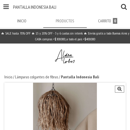
PANTALLA INDONESIA BALI
INICIO
PRODUCTOS
CARRITO
0
🔥 SALE hasta 70% OFF 🔥 15 y 20% OFF - 3 y 6 cuotas sin interés 🔥 Envíos gratis a todo Buenos Aires y
CABA compras +$300.000, a todo el país +$400.000
Inicio
/
Lámparas colgantes de fibras
/
Pantalla Indonesia Bali