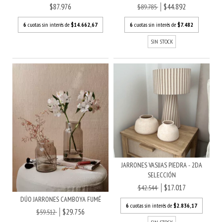
$87.976
$44.892
$89.785
6
cuotas sin interés de
$14.662,67
6
cuotas sin interés de
$7.482
SIN STOCK
JARRONES VASIJAS PIEDRA - 2DA
SELECCIÓN
$17.017
$42.544
DÚO JARRONES CAMBOYA FUMÉ
6
cuotas sin interés de
$2.836,17
$29.756
$59.512