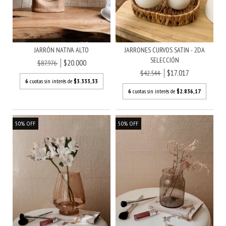
JARRÓN NATIVA ALTO
JARRONES CURVOS SATIN - 2DA
SELECCIÓN
$20.000
$87.976
$17.017
$42.544
6
cuotas sin interés de
$3.333,33
6
cuotas sin interés de
$2.836,17
50
%
OFF
50
%
OFF