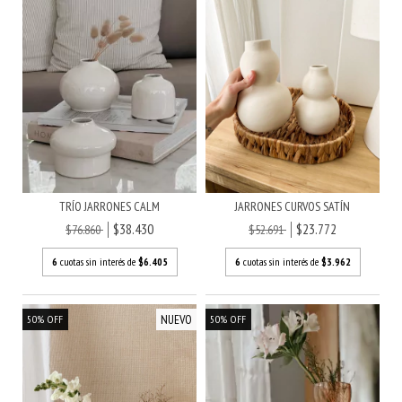
TRÍO JARRONES CALM
JARRONES CURVOS SATÍN
$38.430
$23.772
$76.860
$52.691
6
cuotas sin interés de
$6.405
6
cuotas sin interés de
$3.962
NUEVO
50
%
OFF
50
%
OFF