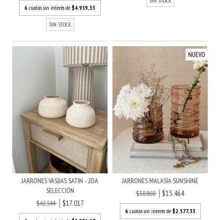
SIN STOCK
6
cuotas sin interés de
$4.959,33
SIN STOCK
NUEVO
JARRONES VASIJAS SATIN - 2DA
JARRONES MALASIA SUNSHINE
SELECCIÓN
$15.464
$30.868
$17.017
$42.544
6
cuotas sin interés de
$2.577,33