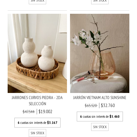
SIN STOCK
SIN STOCK
JARRONES CURVOS PIEDRA - 2DA
JARRÓN VIETNAM ALTO SUNSHINE
SELECCIÓN
$32.760
$65.520
$19.002
$47.544
6
cuotas sin interés de
$5.460
6
cuotas sin interés de
$3.167
SIN STOCK
SIN STOCK