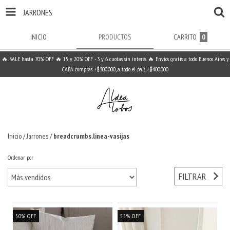
JARRONES
INICIO
PRODUCTOS
CARRITO
0
🔥 SALE hasta 70% OFF 🔥 15 y 20% OFF - 3 y 6 cuotas sin interés 🔥 Envíos gratis a todo Buenos Aires y
CABA compras +$300.000, a todo el país +$400.000
Inicio
/
Jarrones
/
breadcrumbs.linea-vasijas
Ordenar por
FILTRAR
50
%
OFF
55
%
OFF