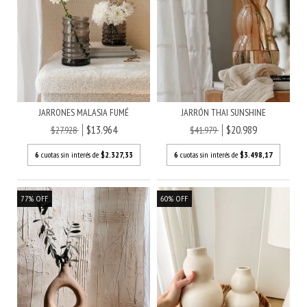
JARRONES MALASIA FUMÉ
JARRÓN THAI SUNSHINE
$13.964
$20.989
$27.928
$41.979
6
cuotas sin interés de
$2.327,33
6
cuotas sin interés de
$3.498,17
77
%
OFF
60
%
OFF